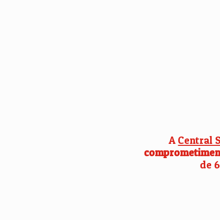
A
Central 
comprometimen
de 