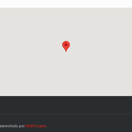
esenvolvido por
KRØSDigital
.