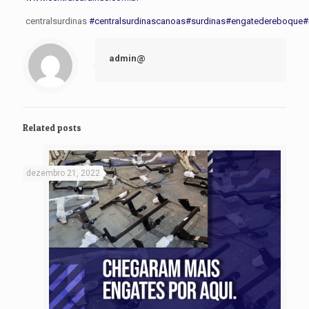
centralsurdinas
#centralsurdinascanoas
#surdinas
#engatedereboque
#
admin@
Related posts
dezembro 21, 2022