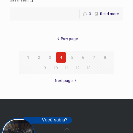
das mães.
[…]
0
Read more
Prev page
1
2
3
4
5
6
7
8
9
10
11
12
13
Next page
Você sabia?