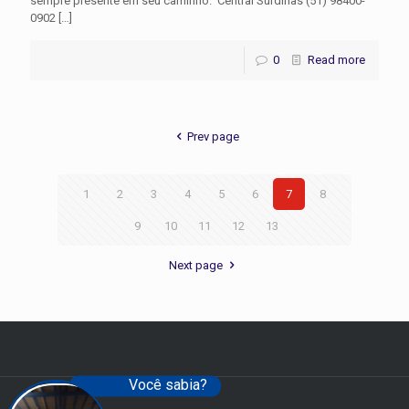
sempre presente em seu caminho. Central Surdinas (51) 98400-
0902
[…]
0
Read more
Prev page
1
2
3
4
5
6
7
8
9
10
11
12
13
Next page
Você sabia?