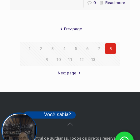
0
Read more
Prev page
1
2
3
4
5
6
7
8
9
10
11
12
13
Next page
Você sabia?
© 2018 Central de Surdianas. Todos os direitos reservados.